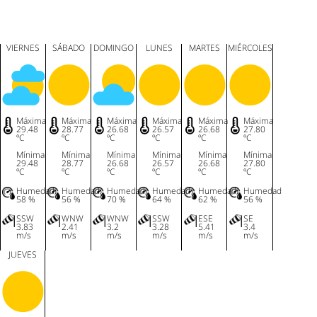
VIERNES
SÁBADO
DOMINGO
LUNES
MARTES
MIÉRCOLES
Máxima
Máxima
Máxima
Máxima
Máxima
Máxima
29.48
28.77
26.68
26.57
26.68
27.80
ºC
ºC
ºC
ºC
ºC
ºC
Mínima
Mínima
Mínima
Mínima
Mínima
Mínima
29.48
28.77
26.68
26.57
26.68
27.80
ºC
ºC
ºC
ºC
ºC
ºC
Humedad
Humedad
Humedad
Humedad
Humedad
Humedad
58 %
56 %
70 %
64 %
62 %
56 %
SSW
WNW
WNW
SSW
ESE
SE
3.83
2.41
3.2
3.28
5.41
3.4
m/s
m/s
m/s
m/s
m/s
m/s
JUEVES