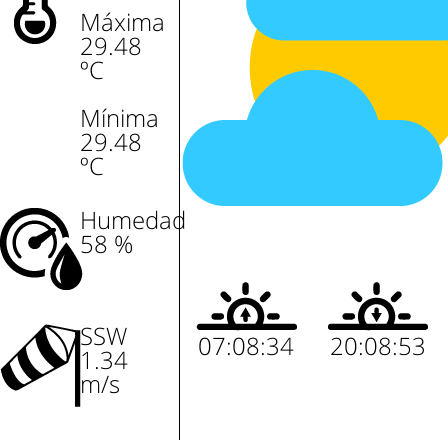
Máxima
29.48
ºC
Mínima
29.48
ºC
Humedad
58 %
SSW
07:08:34
20:08:53
1.34
m/s